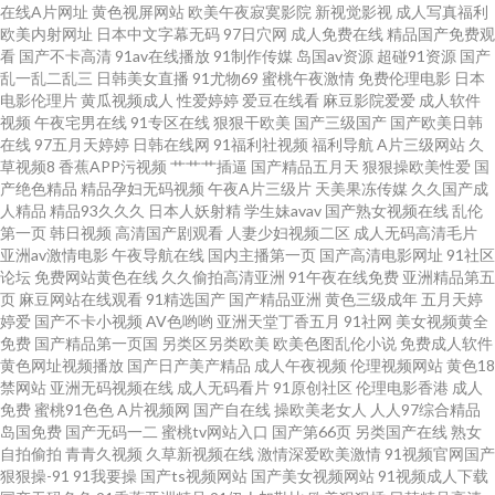
影 91永久在线免费 福利社瑟瑟 老熟女国产 涩涩色导航 91超碰导航中字 草草
在线A片网址
黄色视屏网站
欧美午夜寂寞影院
新视觉影视
成人写真福利
欧美内射网址
日本中文字幕无码
97日穴网
成人免费在线
精品国产免费观
看
国产不卡高清
91av在线播放
91制作传媒
岛国av资源
超碰91资源
国产
影院三区四区 黄色网入口站 日韩岛国无码 51欧美色图 豆花影视无码黄色 欧
乱一乱二乱三
日韩美女直播
91尤物69
蜜桃午夜激情
免费伦理电影
日本
电影伦理片
黄瓜视频成人
性爱婷婷
爱豆在线看
麻豆影院爱爱
成人软件
美日韩黑料 亚洲影院麻豆 超碰97www 日韩男女 97免费在线视频 海角乱轮 欧
视频
午夜宅男在线
91专区在线
狠狠干欧美
国产三级国产
国产欧美日韩
在线
97五月天婷婷
日韩在线网
91福利社视频
福利导航
A片三级网站
久
草视频8
香蕉APP污视频
艹艹艹插逼
国产精品五月天
狠狠操欧美性爱
国
美性爱com 午夜在线电影 A片网纸 久草国产在线 三级片网av 91黄色电影院
产绝色精品
精品孕妇无码视频
午夜A片三级片
天美果冻传媒
久久国产成
人精品
精品93久久久
日本人妖射精
学生妹avav
国产熟女视频在线
乱伦
丁香AV在线 另类激情网站 日韩戍人一级 91叉叉 超碰日韩人妻在线 九九性视
第一页
韩日视频
高清国产剧观看
人妻少妇视频二区
成人无码高清毛片
亚洲av激情电影
午夜导航在线
国内主播第一页
国产高清电影网址
91社区
论坛
免费网站黄色在线
久久偷拍高清亚洲
91午夜在线免费
亚洲精品第五
频 微拍福利哇咔呀 国产精品9 日本不卡A片 亚洲资源社区 欧美女生穴 91免费
页
麻豆网站在线观看
91精选国产
国产精品亚洲
黄色三级成年
五月天婷
婷爱
国产不卡小视频
AV色哟哟
亚洲天堂丁香五月
91社网
美女视频黄全
观看视频 精品视频网站 亚洲成人漫画网址 丝袜颜射AV网 91视频色色 久久先
免费
国产精品第一页国
另类区另类欧美
欧美色图乱伦小说
免费成人软件
黄色网址视频播放
国产日产美产精品
成人午夜视频
伦理视频网站
黄色18
禁网站
亚洲无码视频在线
成人无码看片
91原创社区
伦理电影香港
成人
锋资源 亚洲社区电影 草逼网123 精品伊人久久伊人 日韩欧美色图 2026超碰
免费
蜜桃91色色
A片视频网
国产自在线
操欧美老女人
人人97综合精品
岛国免费
国产无码一二
蜜桃tv网站入口
国产第66页
另类国产在线
熟女
成人午夜蜜桃 另类啪啪 无码破解版 91小视频性生活 韩国操逼网 日韩欧美国
自拍偷拍
青青久视频
久草新视频在线
激情深爱欧美激情
91视频官网国产
狠狠操-91
91我要操
国产ts视频网站
国产美女视频网站
91视频成人下载