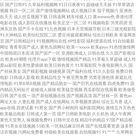
区
国产日韩91
久草福利视频网
91日日夜夜91
超碰碰天天操
91草草酒店
视频
韩日一区二区
国产激情视频网站
成人视频日本
茄子视频污
亚洲色
萌白酱白虎 日韩国产美欧 亚洲探花在线观看 91官方网页免费 www日夜夜无
欲天天
成人丝瓜视频下载
日韩逼网
精东传媒入口
黄wwww色
香港伦理
电影在线
成人影院在线播放
欧美足交一区二区
91视频电影
另类四虎
亚
洲东京热
国产不卡在线
91九色视频
日本天堂视频导航
日本三级光棍影院
码 国产肏屄片 超碰色情网址 熟女视频操逼网站 91激情午夜电影 a天堂网在线
91大神精品
欧美怡红院院二区
爱豆传媒观看网站
综合日韩欧美
草逼网首
页
国产日韩精品91
91视频网站在线
69性影院
福利资源在线
91自拍最新
国产精品日韩欧 久久综合一期二期 avav久 福利影院最新网址 黄色黄夜播放
网址
青青草国产成人
黄色岛国网站
欧美一xxxxx
欧美gayv
91色情激情网
中国韩国日本高清
国产国产一区
亚洲欧洲成人
日韩在线
久久国产影视综
合
欧美69潮喷
伦理片app下载
激情视频国产精品
91草莓久草超碰
成人性
天堂网国产 3级片网址 俺去也99 国产电影五码 老司机影音先锋 三级国产在线
爱aa影院
欧美性爱插插
欧美日韩色黄片
91草莓影院
午夜电影网久久
国
产丝袜美女
国产精彩视频
操碰视屏
国产福利在线
91久久影院
免费日韩
亚洲视屏 91传媒在线 91亚色视频 草莓视频色色 国产美女做爱 男人天堂网AV
电影
日韩成人影视
欧美精品性交
午夜宅男免费
另类亚洲色情
家庭乱伦
理电影
91草B草B视频
国产精品熟女一
国产巨乳在线观看
四虎免费91
国
内精品无码短片
超碰成人操操
欧美猛交视频
西瓜影院在线观看
欧美做受
深夜释放在线 91fuli在线 97欧美 超碰夜夜 韩国AV资源导航 国产激情AV 美女
日韩
国产在线一
国产原创视频在线
国产视频高清
国产丝袜一区
黄色av
网址大全
人妻乱视
国产成人在线网站
久草视频资源站
综合五月香
成人
自慰巨乳 日本黑丝三级A片 亚洲成网站 99超碰在线99 国产日日爱 久久视频A
app在线
四虎试看
91男女
国产男小鲜肉同
福利影院网站
激情五月天色色
欧美极品电影
日韩成人第一页
国产日韩欧美电影
久久机热
成人午夜网
黄色天堂男人
操视频免费91
日韩中文在线
精品中的精品
97国产精品视
片欧美 日本精品午夜 亚洲人与兽 91免费网观看 成人电影92福利 国产一二三
频
91美女在线视频
51欧美
一区精品麻豆经典
国产在线观看资源
波多野
洁衣视频
污网站免费看
特级欧美在线观看
自拍视频91
91艹艹
久草网在
免费看片成人91 日韩A级电影 亚洲日本性爱 91看片成人版 日韩午夜成人无