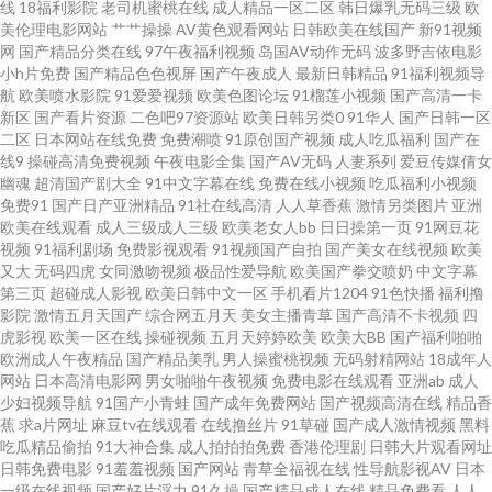
线
18福利影院
老司机蜜桃在线
成人精品一区二区
韩日爆乳无码三级
欧
美伦理电影网站
艹艹操操
AV黄色观看网站
日韩欧美在线国产
新91视频
网
国产精品分类在线
97午夜福利视频
岛国AV动作无码
波多野吉依电影
码 肏屄网址麻豆传媒 国产日韩欧美足交 欧美成网 日韩性交专区 91香蕉tv 超
小h片免费
国产精品色色视屏
国产午夜成人
最新日韩精品
91福利视频导
航
欧美喷水影院
91爱爱视频
欧美色图论坛
91榴莲小视频
国产高清一卡
碰在线草久97 国产精品伊人久久 久久超碰AV 蜜桃aa视频导航 大香蕉伊av 国
新区
国产看片资源
二色吧97资源站
欧美日韩另类0
91华人
国产日韩一区
二区
日本网站在线免费
免费潮喷
91原创国产视频
成人吃瓜福利
国产在
线9
操碰高清免费视频
午夜电影全集
国产AV无码
人妻系列
爱豆传媒倩女
产精品女一区 日韩A级 亚洲十八岁黄色片 超碰97碰 久久人妻人人操 日韩新
幽魂
超清国产剧大全
91中文字幕在线
免费在线小视频
吃瓜福利小视频
免费91
国产日产亚洲精品
91社在线高清
人人草香蕉
激情另类图片
亚洲
片aⅴ网 51黑料第一页 国产18页 久久资源福利站 日本A视频 午夜伦理在线 91
欧美在线观看
成人三级成人三级
欧美老女人bb
日日操第一页
91网豆花
视频
91福利剧场
免费影视观看
91视频国产自拍
国产美女在线视频
欧美
又大
无码四虎
女同激吻视频
极品性爱导航
欧美国产拳交喷奶
中文字幕
精品资源网 成人在线观看伊人 老湿A片 日本高潮视频 蜜臀网站91cb 亚洲日
第三页
超碰成人影视
欧美日韩中文一区
手机看片1204
91色快播
福利撸
影院
激情五月天国产
综合网五月天
美女主播青草
国产高清不卡视频
四
本性爱 AV东方无码 国产区51海角 欧美群p成人网 偷拍白拍青青草 91资源在
虎影视
欧美一区在线
操碰视频
五月天婷婷欧美
欧美大BB
国产福利啪啪
欧洲成人午夜精品
国产精品美乳
男人操蜜桃视频
无码射精网站
18成年人
网站
日本高清电影网
男女啪啪午夜视频
免费电影在线观看
亚洲ab
成人
线播放 丰满少妇AV 久久性交 日韩国产在线 午夜男女操操视频 a含羞草无码视
少妇视频导航
91国产小青蛙
国产成年免费网站
国产视频高清在线
精品香
蕉
求a片网址
麻豆tv在线观看
在线撸丝片
91草碰
国产成人激情视频
黑料
久久草莓在线 日本影院色 亚州污97 91午夜福利导航 国产久艹网 蜜桃伊人超
吃瓜精品偷拍
91大神合集
成人拍拍拍免费
香港伦理剧
日韩大片观看网址
日韩免费电影
91羞羞视频
国产网站
青草全福视在线
性导航影视AV
日本
一级在线视频
国产好片浮力
91久操
国产精品成人在线
精品免费看
人人