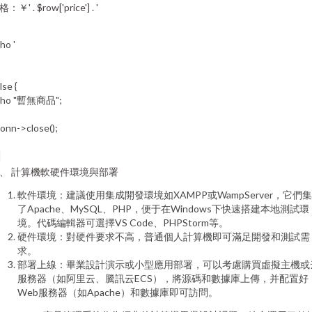
：￥' . $row['price'] . '
ho '
lse {
cho "暫無商品";
onn->close();
、 計算機軟硬件環境與部署
軟件環境：建議使用集成開發環境如XAMPP或WampServer，它們
了Apache、MySQL、PHP，便于在Windows下快速搭建本地測試環
境。代碼編輯器可選擇VS Code、PHPStorm等。
硬件環境：對硬件要求不高，普通個人計算機即可滿足開發和測試需
求。
部署上線：畢業設計演示或小型應用部署，可以考慮購買虛擬主機或
服務器（如阿里云、騰訊云ECS），將源碼和數據庫上傳，并配置好
Web服務器（如Apache）和數據庫即可訪問。