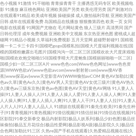
色小视频
91激情
91干啪啪
青青操青青干
主播诱惑无码专区
欧美视频电
影
91播放
麻豆桃色网站
亚洲欧美国产另类
欧美伦理另类
国产刺激对白
在线观看91精品
欧美成年视频
操碰操揉
成人微拍福利导航
亚洲欧美国产
日韩
成年在线观看免费
岛国精品在线播放
狠狠撸第四色
欧美一页
女同
电影在线观看
91网国产尤物在
毛片网站黄色
狼人三级片
高清男同
国产
日韩伦理淫
成年免费视频
亚洲欧美中文视频
东京热亚洲色图
蜜桃成人超
碰网
91精品小视频
久草福利免费视影
五月天堂网
超碰野射碰91
国精视
频一卡二卡三卡四卡|国模吧gogo国模私拍|国模大尺度福利视频在线|国
模的国模粉嫩露出毛图片|国模沟沟一区二区三区|国模欢欢大尺度床戏啪
啪|国模欢欢炮交啪啪150|国模李晴大尺度鲍鱼|国模丽丽啪啪一区二区|
国模少妇一区二区三区A片
www色色com|Www色色网址|www色色资
源|WWW色欲aV|www色欲avcom|www射射射com|www搜AV香
蕉|www探花av|www天堂影音AV|WWW偷拍avCOM
黄色AV加勒比|黄
色av久草|黄色Av久久|黄色AV男人天堂|黄色AV女优三级片|黄色AV热久
久|黄色av三级东京热|黄色av色图|黄色AV天堂|黄色AV网络
91人妻人人
操|91人妻人人操人人|91人妻人人操人人爱|91人妻人人操人人爽|91人妻
人人操人爽|91人妻人人插人人爽|91人妻人人干|91人妻人人拉|91人妻人
人片人人|91人妻人人品人人
91嫖妓在线观看|91秦先生欧美|91秦先生种
子|91青青视频|91青热视频|91情侣视频|91情侣丝袜|91情侣在线视频|91
区影院|91拳交新拳交
极品内射影院|极品人妖系列|极品少妇色图|极品丝
袜偷拍|极品五月花综合|极品性爱网|极品影视A级|极品影院久久|极品综
合色网|加勒比91三区
久热re国产手机在线观看|久热爱精品视频在线|久