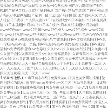
热超碰|久热官网0|久热国产VS视频在线观看|久热国产在线|久热精品免
费视频|久热精品在线视频|久热九一|久热久爱
国产浮力影院|国产福利
91|国产福利导航大全|国产福利高清|国产福利精品导航|国产福利网站|国
产福利小视频网站|国产福利一区二区|国产福利影院|国产福利永久
91人
人综合日日夜夜|91人澡人妻|91日b在线播放|91日本电影|91日本免费高
清|91日本视频|91日本在|91日本在线|91日本在线视频|91日韩电影
www97色com|www97色播|www97色成人|www97色综合|www97视
频|www97视屏|www97丝袜网|www97无码|www97小色色|WWW97在
线观看
福利aa在线观看网站|福利AV导航色|福利AV导航色色|福利AV第
一导航|福利AV第一页|福利AV电影|福利AV美女在线导航|福利AV免费|
福利av免费观看|福利AV色导航
久久片AV|久久嫖妓在线观看|久久妻AV|
久久妻三级|久久青草黄色片AV|久久青草瑟瑟|久久青青草91|久久青青草
AV在线|久久青青草加勒比av|久久青青视频
天天干精品视频播放|天天干
精品在线视频|天天干精品自拍视频|天天干毛片|天天干免费看一二三|天
天干人人操天天干国产|天天干天天操b|天天干天天操天天视|天天干天天
操天天玩观看|天天干天天干www
主站蜘蛛池模板：
麻豆精东在线
|
免费欧美α片
|
黄色美女网站视频
|
伦
理剧妈妈的朋友
|
欧美性xxxxx 欧美性x一区二区
|
丝袜玉足素材
|
波多野
洁衣视频
|
欧美日韩免费精选
|
男女午夜福利视频
|
毛片AV
|
动漫自慰18
|
超黄午夜影院
|
欧美日韩电影一区
|
国产午夜免费看
|
久草视频免费福利
|
日本三级迅雷下载
|
毛片网址大全
|
国产精品一区久久
|
人妻夜夜爽天天
爽
|
夜晚爽爽影院
|
手机看片在线
|
日韩喷潮
|
日本免费黄网站
|
操碰人人
操碰
|
黄色片不卡
|
欧美另类一区
|
国产午夜福利视频
|
污A片网
|
国产精