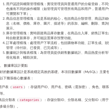
用戶認證與權限管理模塊：實現管理員與普通用戶的分級登錄，不同
色擁有不同的操作權限（如管理員可管理所有商品和用戶，普通用戶
可瀏覽和下單）。
商品信息管理模塊：這是系統的核心，包括商品分類管理、商品詳細
息（名稱、價格、庫存、圖片、描述等）的添加、編輯、刪除、查詢
展示。
庫存管理模塊：實時跟蹤商品庫存數量，在商品出入庫、銷售訂單生
時自動更新庫存，并可能設置庫存預警功能。
訂單處理模塊：處理用戶下單流程，包括購物車功能、訂單生成、狀
管理（待付款、已發貨、已完成等）。
數據統計與報表模塊：為管理員提供銷售數據統計、商品熱度分析等
視化報表，輔助決策。
、 數據庫設計要點
好的數據庫設計是系統穩定高效的基礎。本項目數據庫（MySQL）主要
以下幾張核心數據表：
 用戶表（
）：存儲用戶ID、用戶名、密碼（需加密）、角色、聯
users
等。
 商品分類表（
）：存儲分類ID、分類名稱、父分類ID（用
categories
多級分類）。