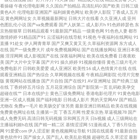
碰桃色 日韩精品色综欧美 伊人综合色网 草草视频亚洲 韩国av啪啪 欧美日韩
看操碰
午夜伦理电影网
久久国自产拍精品
高清乱码0
国产欧美
日韩三级
黄色A片
伦理电影亚洲国产
福利姬黄色网址
欧美伊人影院
丁香成人五月
福利微拍 影音AV资源 97超碰艹人人艹 大香蕉伊人超碰 韩日怡红院 蜜桃成人
花
黄色网网址女
久草视频最新网址
日韩大片在线看
久久亚洲人成
亚州
色图乱伦小说
国产va免费观看
国产人妖第二
成人影片h
91色婷婷瑟色
东
京热狠狠草
日韩精品观看
91最新国产精品
一级黄色网
91色色人妻
都市
福利影院 日本色官网在线 中文字幕51黑料 波多野结衣一本道 韩国三级片网
激情婷婷
91精品国产91
云涩福利在线导航
91视色
午夜福利在线网站
91
直播
91处女
伊人网青青草
国产又爽又黄又无
久草福利资源网
东方成人
址 欧美A∨视频 五月丁香影院 91福利资源网站 爱豆传媒性爱影片 国产久草视
在线
国产一级免费大片
成年免费视频网站
国产在线播放网站
亚洲日本视
频
淫淫网网
成人影视国产在线
深夜福利网址
欧美在线免费看
日夜夜欧
美
国产大片中文字幕
国产片91
操久婷婷
91视频你懂得
黄色三级片毛片
频导航 日本道a不卡 国产熟女自拍 亚洲91 www东京热 韩国AV导航 天天搞穴
免费电影片
日韩欧美爱爱
成人亚洲区
欧美性16
成人色情黄片在线
在线
观看亚洲精品
国产热综合
久草网视频在线看
午夜精品网影院
伦理片完整
丁香午夜超碰 狼友福利网 日韩精品社区 亚洲色图h网 超碰91黑料 精品久久人
版
黄视网站在线播放
国产片自拍
国产在线91
AV亚洲网址
国产经典三级
在线
丁香婷婷五月综合
五月花亚洲综合
国产影院第一页
乱码欧美孕交
超碰在线艹
日本在线护士
黄色三级免费网址
香港电影伦理片
91黄色电影
妻 五月花A片 欧美人人摸 91黑丝国产 肏屄福利院 韩国不卡AV 丝袜AV五月天
亚洲一区成人视频
国产福利电影
日韩成人影片
男的天堂网AV
国产精品
尤物在
免费a一毛片
欧美肠交扩张另类
最新亚洲日韩精品
欧美在线视频
堂 AV另类欧 国产三级片视频 久久精品国产视频 偷拍第一夜 91色惰网 岛国午
免费黄色网址在线
主播第一页
丁香五月网
性爱东京热
草逼视频78
国产
成人免费无码
高清日韩无码视频
宗和网五月天
日b视频
成人三级网站在
主播福利姬h在线
国产精一精二区
基情涩涩网
51漫画成人
丁香5月综合
夜视频 日韩精品大片 51视屏 超碰在线播放91 久久五月大香蕉 日韩无人区电
网
91爱爱com
伊人涩涩射
黄色视频网址导航
91国在线观看
91最新自拍
黄色软件91
国产操女人
国产乱人
欧美乱欲视频
超碰吃瓜
久草涩涩
最新