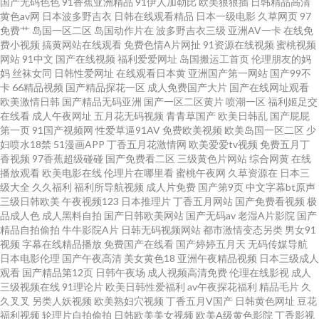
国产无码色色
91香蕉亚洲精品
91伊人加勒比
欧美狠狠插
日韩精品高清
产综合 97操碰在线视频 熟女诱惑影院 白丝美女爆乳视频 玖玖伊热 婷婷自拍
黄色av网
日本波多野吉衣
日韩在线观看精品
日本一级电影
久草网页
97
免费艹
岛国一区二区
岛国动作片在
波多野吉衣三级
亚洲AV一卡
在线免
网 97超碰人人操射 国产在线xx 神马午夜福利影院 91在线图片视频 国产区熟
费小视频
搞黄网站在线观看
免费色情A片网扯
91资源在线视频
蜜桃视频
网站
91中文
国产在线视频
福利爱爱网址
岛国搬运工首页
伦理朋友的妈
妈
丝袜女同
日韩性爱网址
在线观看日本黄
亚洲国产第一网站
国产99不
女 青春草社区 亚洲欧洲av 不卡海角91 九一豆花网站 日日干精品免费 91舔丝
卡
66精品视频
国产精品探花一区
成人免费国产大片
国产在线网址观看
欧美激情日韩
国产精品无码亚洲
国产一区二区黄片
喷潮一区
福利姬足交
足 韩国射无码 日韩国产传媒 91视频合集 黑料老司机精品 日本激情自拍 91传
在线看
成人午夜网址
五月花无码视频
青青草国产
欧美日韩乱
国产屁屁
第一页
91国产视频网
性爱草逼91AV
免费欧美视频
欧美岛国一区二区
少
妇喷水18禁
51漫画APP
丁香五月花激情网
欧美爱爱tv视频
免费五月丁
媒视频Tv 成人午夜性爱 狼友A片网站 五月丁香婷婷超碰 白丝91网站 另类成
香视频
97香蕉超级碰碰
国产免费看二区
三级黄色片网站
综合网黄
在线
播放观看
欧美电影在线
伦理片在哪里看
蜜桃午夜网
久草资源在
日本三
人专区 五月花麻豆传媒 AV导航网址 狠狠干狠狠艹狠狠 人人操人人爽爽 中文
级大全
久久福利
福利所导航视频
成人片免费
国产第9页
中文字幕bt原声
三级日韩欧美
午夜视频123
日本推理片
丁香五月网站
国产免费看视频
极
品成人色
成人黑料自拍
国产日韩欧美网站
国产无码av
老湿A片影院
国产
字幕禁忌乱偷 大香蕉久草 日韩美淫色 99超碰在线99 超碰在线免费人人 午夜
精品自拍偷拍
牛牛影院A片
日韩无码视频网站
都市激情变态另类
男女91
视频
字幕在线精品播放
免费国产在线看
国产婷婷五月天
无码传媒导航
影院欧美 超碰在线日2 欧美日韩123区 综合色色 国产成人免费专区 欧洲高清
日本电影伦理
国产午夜高清
美女黄色18
亚洲午夜精品视频
日本三级成人
观看
国产精品第12页
日韩午夜场
成人视频高清免费
伦理在线影视
成人
三级视频在线
91理论片
欧美日韩性爱福利
av午夜探花福利
精品毛片
久
va 最新无毒AV网 久久av影院 午夜剧院 成人精品AV 男人色网 亚洲影院午夜影
久叉叉
另类人妖视频
欧美熟妇穴视频
丁香五月V国产
日韩黄色网址
豆花
福利视频
轮理片自拍偷拍
日韩欧美美女视频
欧美A级黄色影院
丁香影视