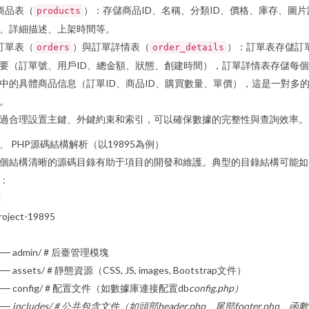
 商品表（
）：存儲商品ID、名稱、分類ID、價格、庫存、圖片
products
、詳細描述、上架時間等。
 訂單表（
）與訂單詳情表（
）：訂單表存儲訂
orders
order_details
要（訂單號、用戶ID、總金額、狀態、創建時間），訂單詳情表存儲每
中的具體商品信息（訂單ID、商品ID、購買數量、單價），這是一對多
。
過合理設置主鍵、外鍵約束和索引，可以確保數據的完整性與查詢效率。
、 PHP源碼結構解析（以19895為例）
個結構清晰的源碼目錄有助于項目的開發和維護。典型的目錄結構可能如
：
roject-19895
── admin/ # 后臺管理模塊
── assets/ # 靜態資源（CSS, JS, images, Bootstrap文件）
── config/ # 配置文件（如數據庫連接配置db
config.php）
── includes/ # 公共包含文件（如頭部header.php、尾部footer.php、函