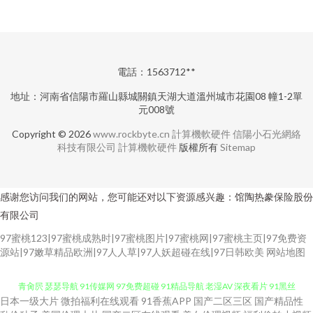
電話：1563712**
地址：河南省信陽市羅山縣城關鎮天湖大道溫州城市花園08 幢1-2單
元008號
Copyright © 2026
www.rockbyte.cn
計算機軟硬件
信陽小石光網絡
科技有限公司
計算機軟硬件
版權所有
Sitemap
感谢您访问我们的网站，您可能还对以下资源感兴趣：馆陶热豢保险股份
有限公司
97蜜桃123|97蜜桃成熟时|97蜜桃图片|97蜜桃网|97蜜桃主页|97免费资
源站|97嫩草精品欧洲|97人人草|97人妖超碰在线|97日韩欧美
网站地图
日本一级大片
微拍福利在线观看
91香蕉APP
国产二区三区
国产精品性
午夜剧场av 女同性恋视频 超碰99热香蕉 国产草莓 黄色伊人 免费的黄色网 青