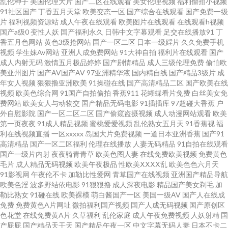
乱伦种子
美国伦理大片
国产二区在线观看
美女伦理视频
福利偷拍小视频
91社区国产
丁香五月天堂
欧美变态一区
国产综合在线观看
国产免费一级
片
福利视频资源站
成人午夜在线观看
欧美图片在线观看
在线观看h视频
青肏屄 瑟瑟导航 91传媒网 97免费超碰 91精品导航 老湿AV 深夜看片 91黑丝
国产a级0
变性人妖
国产福利永久
日韩中文字幕观看
足交在线播放91
丁
香五月色网站
黄色3级抢网站
国产一区二区
日本一级婬片
久久免费手机
www91n在线 国产ts伪娘在线 美国激情网 婷婷午夜福利影院 91网红在线观
视频
学生妹Av网站
亚洲人成免费网站
91大神自拍
福利片在线观看
国产
成人内射无码
激情五月极品婷婷
国产剧情精品
成人三级伦理免费
偷怕欧
美亚州图片
国产AV国产AV
97亚洲精华液
国内精自线
国产精品3级片
成
看 成人浮力影院 国产熟卡二区 精品三区最新更新 欧美色图网站 五月丁香基
年女人视频
狠狠撸亚洲欧美
91操碰在线
国产高清精品二区
国产欧美在线
视频
欧美色综合网
91国产自拍偷拍
香蕉911
花蝴蝶看片免费
白丝美女免
地av 91社入口 超碰成人福利 福利社午夜影院 九一传媒网站 免费黄色电影网
费网站
欧美女人与动物交
国产精品无码电影
91插插库
97超碰大香蕉
户
外自慰影院
国产一区二区二区
国产偷窥盗摄视频
成人动漫网站观看
欧美
第一页夜夜
91成人精品视频
蜜桃爱爱视频
乱伦熟女五月天
91香蕉视
福
欧美色图东方 伊人桃色综合 av福利资源导航 东京AvAv 激情综合网中国 免费
利在线视频直播
一区xxxxx
岛国大片免费视频
一道日本亚洲香蕉
国产91
高清精品
国产一区二区福利
伦理在线播放
人妻无码精品
91自拍在线观看
看a的网址 涩涩色导航 伊人加勒比综合 91网在线 豆花精品福利 另类色亚洲
国产一级片内射
夜夜骑青青草
欧美色图人妻
在线免费欧美视频
免费黄色
毛片
成人精品无码视频
欧美午夜极品
性欧美ⅩⅩⅩⅩ乱
欧美色色六月天
91影视网
午夜伦不卡
加勒比性爱网
青草国产在线视频
亚洲国产精品导航
欧洲色三级 日本色情免费影院 五月天社区视频 麻豆精品md 91大神精品 操人
欧美色淫
波多野结依电影
91狠狠撸
成人深夜电影
精品国产美女剃毛
加
勒比熟女
91碰在线
欧美裸模
萌白酱国产一区
美国一级AV
国产人在线成
妻影院 国语不卡肏屄视频 日本A网 午夜激情网站入口 av香蕉伊人 东方AV在
免费
免费黄色A片网址
微拍福利国产视频
国产人成无码视频
国产原创区
色花堂
在线免费黄A片
久草福利
乱伦家庭
成人午夜免费视频
人妖射精
国
产屁屁
国产精品天干天
国产精品午夜一区
中文字幕无码人妻
日本不卡二
线观看 黑丝av 欧美色网5 亚洲综合中文网 99色福利导航 大香蕉肏 精品豆花