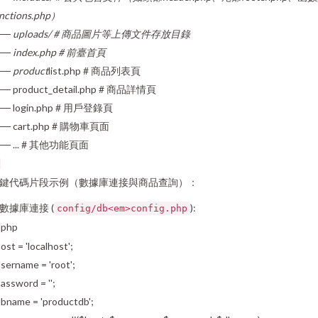
nctions.php）
── uploads/ # 商品圖片等上傳文件存放目錄
── index.php # 前臺首頁
── product
list.php # 商品列表頁
── product_detail.php # 商品詳情頁
── login.php # 用戶登錄頁
── cart.php # 購物車頁面
── ... # 其他功能頁面
鍵代碼片段示例（數據庫連接與商品查詢）：
. 數據庫連接 (
):
config/db<em>config.php
php
ost = 'localhost';
sername = 'root';
assword = '';
bname = 'productdb';