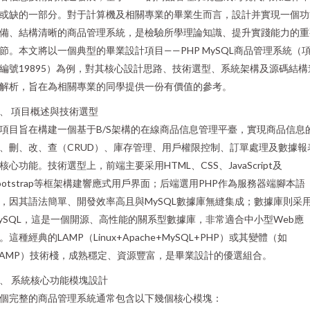
或缺的一部分。對于計算機及相關專業的畢業生而言，設計并實現一個功
備、結構清晰的商品管理系統，是檢驗所學理論知識、提升實踐能力的重
節。本文將以一個典型的畢業設計項目——PHP MySQL商品管理系統（
編號19895）為例，對其核心設計思路、技術選型、系統架構及源碼結構
解析，旨在為相關專業的同學提供一份有價值的參考。
、 項目概述與技術選型
項目旨在構建一個基于B/S架構的在線商品信息管理平臺，實現商品信息
、刪、改、查（CRUD）、庫存管理、用戶權限控制、訂單處理及數據報
核心功能。技術選型上，前端主要采用HTML、CSS、JavaScript及
ootstrap等框架構建響應式用戶界面；后端選用PHP作為服務器端腳本語
，因其語法簡單、開發效率高且與MySQL數據庫無縫集成；數據庫則采
ySQL，這是一個開源、高性能的關系型數據庫，非常適合中小型Web應
。這種經典的LAMP（Linux+Apache+MySQL+PHP）或其變體（如
AMP）技術棧，成熟穩定、資源豐富，是畢業設計的優選組合。
、 系統核心功能模塊設計
個完整的商品管理系統通常包含以下幾個核心模塊：