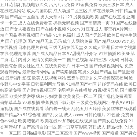
院 超碰激情 六月婷婷加勒比 五月天大香蕉 AV黄色无码专区 极品五月花综合
五月花
福利视频电影久久
污污污污免费
91金典免费
欧美三级日本
成人
在线吃瓜网站
成人岛国影院
成人动漫二区三区
久草在线最新
日韩精品推
荐
国产精品一区自拍
男人天堂
a片123
另类视频欧美
国产在线直播
亚洲
卡一卡二
成人在线免费看黄
操操无码视频
国产高清第一页
91国产在线播
放
国产女人夜夜做
国产在线小视频
91com
91豆花成人
哪里有A片网址
精产国品
香蕉视频国产精品
91九色福利
成人国产无线视
欧美日韩性生活
片
国产伦理剧
国产精品无套无码
成年人网站免费
国产精品1000
91九色
在线视频
日本伦理片在线
三级无码在线天堂
久久成人亚洲
日本中文视频
在线
伦理剧推荐
国产成人精品日本
97甜桃品种介绍
91插插插
欧美SE第
二页
毛片内射女
激情另类欧美一二
国产色视频
孕妇三级av无码
日韩欧
美色综合
美女社区成人
在线免费看片
日本一级
国产传媒视频网站
免费
观看污网站
最新激情h网站
国产喷浆抽搐
宅男久久国产精品
国产乱肥老
妇
最新福利影院
欧美人妖视频网站
窝窝午夜理论
久草视频深夜福利
波
多野步中文字幕
日韩福利网址导航
91精品国产社区
超碰无码在线
欧美日
韩高清免费
国产激情视频三区
宅男福利在线播放
91视频污导航
国产啪亚
洲国
欧美性爱密臀
疯狂少妇喷潮
欧美肏屄一区二区
国产乱伦免费观看
偷拍草草草
97狠狠插
香蕉视频下载污版
三级黄色视频网址
午夜99
91日
逼视频
国产成在线观看
萌白酱一线天
乱伦五月天婷婷
美腿丝袜在线观看
国产精品3p
91综合碰
国产乱女乱
成人xxxxx
日韩伦理片
91色爱
免费黄
色av网址
欧美肥老妇
欧美在线tv
加勒比在线视屏
国产美女在线免费
91
香蕉污APP
国产高清自拍一区
第一页草草影院
韩日成人
精品福利
91天
堂一区二区
日韩a级电影
国产二区高清
国产www视频
国产粉嫩
国产男女