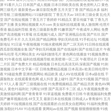
屏
91看片入口
日本国产成人视频
日本日韩欧美在线
黄色资料入口
黄色
网三级毛片
最新黄色av
麻豆影院免费
五月天堂丁香
国产精品水多
福利
所导航
三级视频网站J
51福利影院
丁香五月天av
18日本三级全黄
乱伦天
堂
国产在线短视频
丁香五月丁香婷婷
91精品又
爱豆传媒下载
丁香九月
国产主播
美女网站视频黄
A片com
美女福利在线观看
狼人激情网
伦理片
香港
极品福利导航
黄色三级最新免费
91嫩草国产
午夜成年人网站
免费
国产高清视频
91草莓
丝瓜视频污成人
国产亚洲视品在线
国产玖玖
国产
免费毛不卡片
久久无码
国产精品网络
孕妇无码在线
91手机论坛
91视频
新地址
91日逼
午夜啪视频
91啪水蜜桃网
国产二区无码
91日韩在线观看
西瓜影院视频全集
国产孕妇无码视频
国产在线福利
国产在线日皮片
午夜
神马伦理
毛片网站美女
AV福利激情毛片
黄色网在线播放
91视频免费在
线
91午夜在线
福利在线视频导航
欧美喷潮一区二区
午夜理论片
日本第
二片区
国产免费大片
精品呦视频
日本乱伦高清无码
深夜国产视频
91刺
激视频
日本中文字幕一区
日韩免费精品视频
日本高清v
欧美日韩伦理午
夜
91碰超免费
亚洲色图网站
精品欧美
成人AV在线观看
日本a级在线
干
露脸熟女
在线观看黄色网
成人抖音
爰上碰91
国产美女91视频
国产情侣
片
97人人看
国产三级视频在线
91免费视频精品
国产精品另类
黄色AV网
站人
黄色91福利社
污网址18禁
国产高清不卡二区
成人午夜视频免费
欧
美激情福利网
国产青青青草
91草逼视频
免费看片日韩
午夜视频福利免费
国产嫩草视频在线
69叉叉叉
最新日本在线视频
日韩成人a
青青操91
五月
天婷婷
91短视频在线
国产在线观看的
白丝美女自慰网站
91福利免费视
频
加勒比91AV
91在线观看
黄网站av在线
国产视频
狠狠擼狠狠擼
91桃