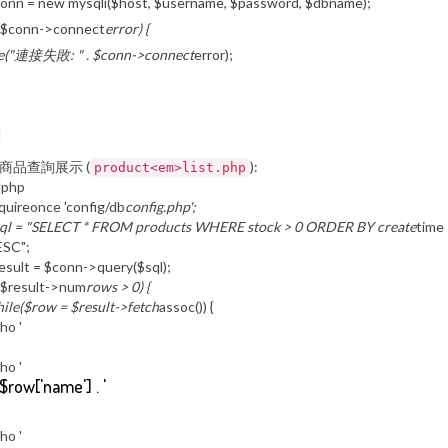
onn = new mysqli($host, $username, $password, $dbname);
 ($conn->connect
error) {
e("連接失敗: " . $conn->connect
error);
. 商品查詢展示 (
):
product<em>list.php
php
quireonce 'config/db
config.php';
ql = "SELECT * FROM products WHERE stock > 0 ORDER BY create
time
SC";
esult = $conn->query($sql);
 ($result->num
rows > 0) {
ile($row = $result->fetch
assoc()) {
ho '
ho '
. $row['name'] . '
ho '