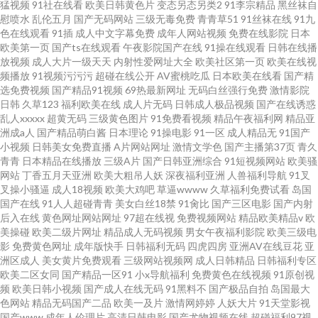
猛视频
91社在线看
欧美日韩黄色片
变态另态另类2
91李宗精品
黑丝袜自
慰喷水
乱伦五月
国产无码网站
三级无毒免费
青青草51
91丝袜在线
91九
色在线观看
91插
成人中文字幕免费
成年人网站视频
免费在线影院
日本
欧美第一页
国产ts在线观看
午夜影院国产在线
91操在线观看
日韩在线播
放视频
成人大片一级天天
内射性爱网址大全
欧美社区第一页
欧美在线视
频播放
91视频污污污
超碰在线公开
AV蜜桃吃瓜
日本欧美在线看
国产精
选免费视频
国产精品91视频
69热最新网址
无码白丝强行免费
激情影院
日韩
久草123
福利欧美在线
成人片无码
日韩成人极品视频
国产在线诱惑
乱人xxxxx
超黄无码
三级黄色图片
91免费看视频
精品午夜福利网
精品亚
洲成a人
国产精品萌白酱
日本理论
91操电影
91一区
成人精品无
91国产
小视频
日韩美女免费直播
A片网站网址
激情文学色
国产主播第37页
青久
青青
日本精品在线播放
三级A片
国产日韩亚洲综合
91短视频网站
欧美骚
网站
丁香五月天亚洲
欧美大粗吊人妖
深夜福利亚洲
人兽福利导航
91叉
叉操小骚逼
成人18视频
欧美大鸡吧
草逼wwww
久草福利免费试看
岛国
国产在线
91人人超碰青青
美女白丝18禁
91肏比
国产三区电影
国产内射
后入在线
黄色网址网站网址
97超在线视
免费视频网站
精品欧美精品v
欧
美操碰
欧美二级片网址
精品成人无码视频
男女午夜福利影院
欧美三级电
影
免费黄色网址
成年版快手
日韩福利无码
四虎四房
亚洲AV在线豆花
亚
洲区成人
美女黄片免费观看
三级网站视频网
成人日韩精品
日韩福利专区
欧美二区女同
国产精品一区91
小x导航福利
免费黄色在线视频
91原创视
频
欧美日韩小视频
国产成人在线无码
91黑料不
国产极品自拍
岛国最大
色网站
精品无码国产二品
欧美一及片
激情网婷婷
人妖大片
91天堂影视
国产www
成年人伦理片
高清日韩电影
国产尤物视频在线
超碰福利97视